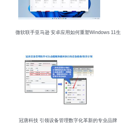
微软联手亚马逊 安卓应用如何重塑Windows 11生
态
冠唐科技 引领设备管理数字化革新的专业品牌