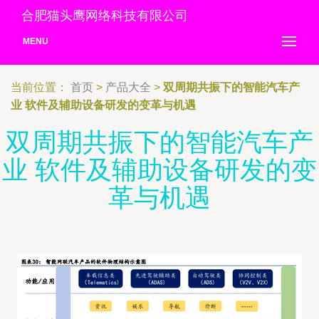
合肥猫头鹰网络科技有限公司
MENU
当前位置：
首页
>
产品大全
>
双周期共振下的智能汽车产
业 软件及辅助设备研发的变革与机遇
双周期共振下的智能汽车产
业 软件及辅助设备研发的变
革与机遇