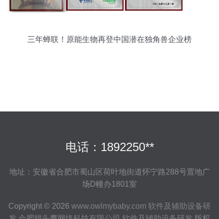
三年蝉联！原能生物再登中国潜在独角兽企业榜
单，彰显软件辅助设备研发硬实力
电话：1892250**
地址：安徽省合肥市蜀山区荷叶地街道怀宁路288号置地广
场D幢办1801室
Copyright © 2026
www.owlmybaby.com
软件及辅助设备研
发
合肥猫头鹰网络科技有限公司
软件及辅助设备研发
版权